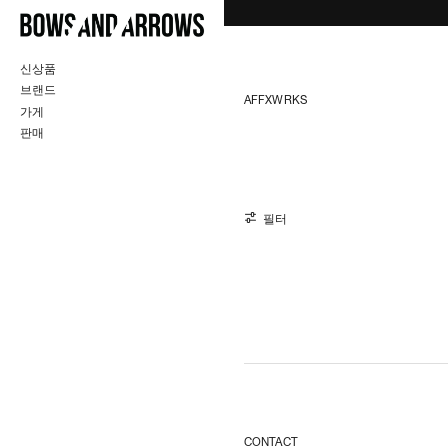
SIGN UP TO OUR
NEWSLETTER
Receive special offers and first
look at new products.
신상품
브랜드
이메일 주소
AFFXWRKS
가게
판매
구독하다
0 제품
필터
CONTACT